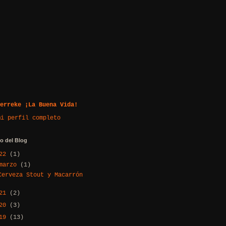
erreke ¡La Buena Vida!
mi perfil completo
o del Blog
022
(1)
marzo
(1)
Cerveza Stout y Macarrón
021
(2)
020
(3)
019
(13)