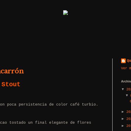
Qu
Ver 
acarrón
Archiv
 Stout
▼
2
▼
on poca persistencia de color café turbio.
►
2
►
2
cao tostado un final elegante de flores
►
2