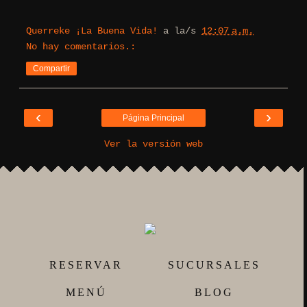
Querreke ¡La Buena Vida!
a la/s
12:07 a.m.
No hay comentarios.:
Compartir
‹
›
Página Principal
Ver la versión web
RESERVAR
SUCURSALES
MENÚ
BLOG